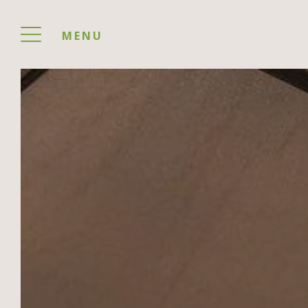
MENU
SÉ
LES
L