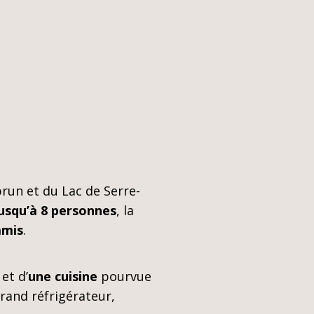
run et du Lac de Serre-
usqu’à 8 personnes
, la
amis
.
et d’
une cuisine
pourvue
grand réfrigérateur,