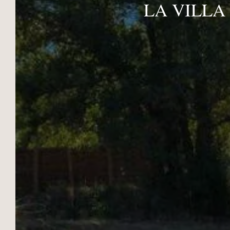
LA VILLA
autant de bonnes raisons de
privilégier Les Bartavelles pour votre
prochaine halte tout près du Lac de
Serre-Ponçon !