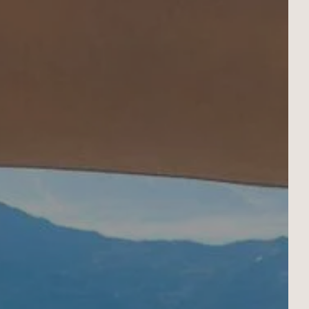
spa perle d’eau
 SÉJOUR
Départ
Départ
R