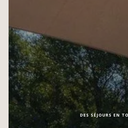
HÔTEL RESTAURANT SPA LES BARTAVELLES
Réserver Au
Meilleur Prix
Les Bartavelles sont un écrin de
verdure au cœur des Hautes-Alpes.
Nous y proposons des séjours sur-
mesure, que vous nous rendiez visite
en groupe, en famille, en couple ou en
solitaire. Situation de choix, belles
DES SÉJOURS EN T
prestations, accueil chaleureux,
chambres confortables, spa, sont