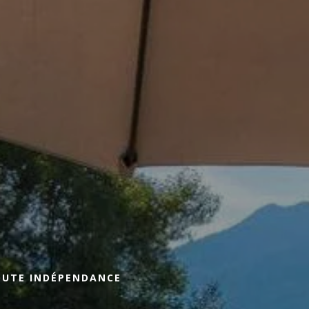
réserver un séjour
offrir
RÉSERVER UN
Arrivée
Arrivée
OUTE INDÉPENDANCE
RÉSERVE