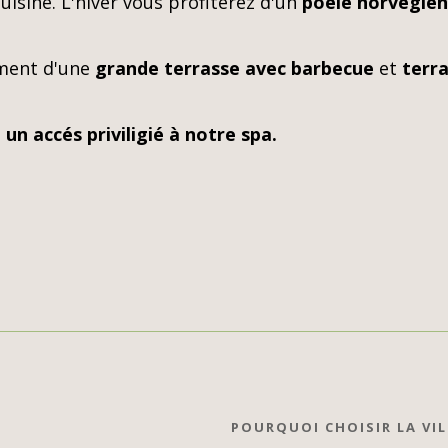
cuisine. L'hiver vous profiterez d'un
poêle norvégien
ement d'une
grande terrasse avec barbecue
et
terr
 un accés priviligié à notre spa.
POURQUOI CHOISIR LA VIL